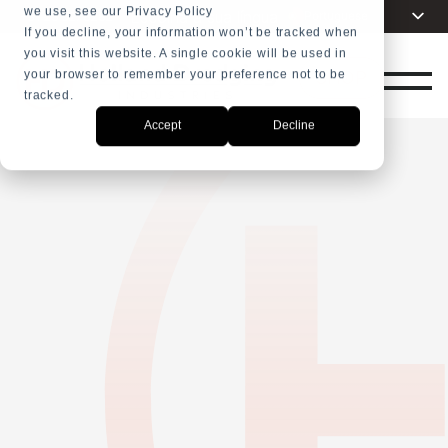
we use, see our Privacy Policy
Escolha a sua língua
Portuguese
+31 23 5278282
If you decline, your information won’t be tracked when
you visit this website. A single cookie will be used in
English
SHOP
your browser to remember your preference not to be
Dutch
tracked.
Spanish
Accept
Decline
French
Arabic
Russian
Indonesia
Turkish
Chinese