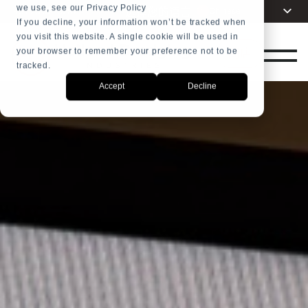
we use, see our Privacy Policy
选择您的语言
Chinese
+31 23 5278282
If you decline, your information won’t be tracked when
you visit this website. A single cookie will be used in
English
商店
your browser to remember your preference not to be
Dutch
tracked.
Spanish
Accept
Decline
French
Arabic
Russian
Portuguese
Indonesia
Turkish