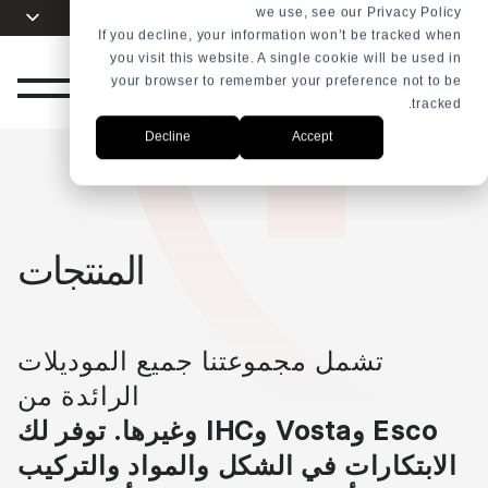
we use, see our Privacy Policy
اختر لغتك
Arabic
+31 23 5278282
If you decline, your information won’t be tracked when
you visit this website. A single cookie will be used in
English
SHOP
your browser to remember your preference not to be
ب
Dutch
tracked.
ض
Spanish
Decline
Accept
French
ار
Russian
Portuguese
المنتجات
Indonesia
Turkish
Chinese
تشمل مجموعتنا جميع الموديلات
الرائدة من
ني
Esco و
Vosta و
IHC وغيرها. توفر لك
الابتكارات في الشكل والمواد والتركيب