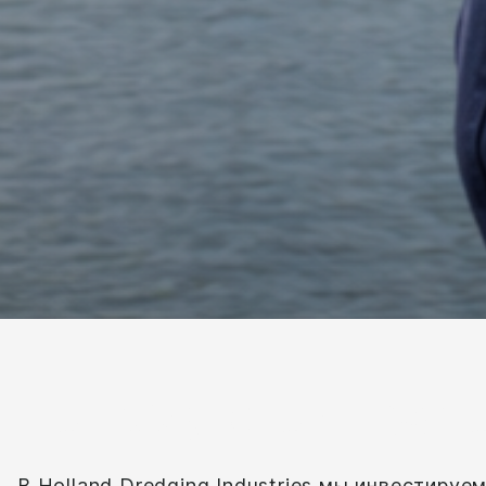
Почему стоит рабо
В Holland Dredging Industries мы инвестиру