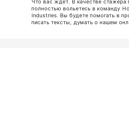
Что вас ждет. В качестве стажера 
полностью вольетесь в команду Ho
Industries. Вы будете помогать в п
писать тексты, думать о нашем онла
Что вас ожидает. Будучи техниче
Holland Dredging Industries, вы буд
что связано с проектированием. От
продукции до качества...
Что вас ожидает. Как финансовый 