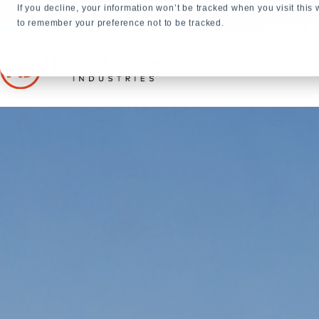
If you decline, your information won’t be tracked when you visit this
+31 23 5278282
to remember your preference not to be tracked.