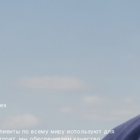
пех
лиенты по всему миру используют для
троят, мы обеспечиваем качество