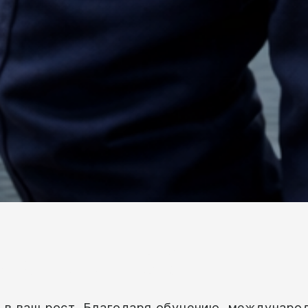
тать в HDI?
ем в ваш рост. Благодаря обучению, междунар