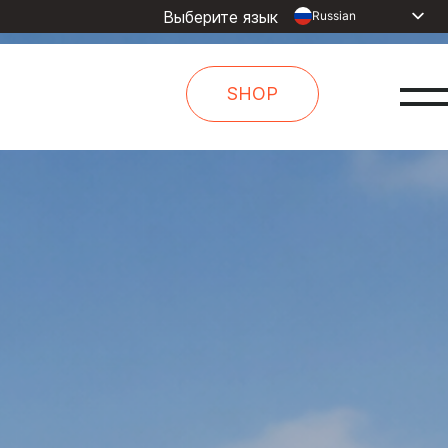
Выберите язык
Russian
English
Dutch
SHOP
Spanish
French
Arabic
Portuguese
Indonesia
Turkish
Chinese