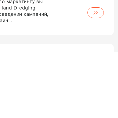
по маркетингу вы
lland Dredging
роведении кампаний,
йн...
ским менеджером в
ете отвечать за все,
 разработки
менеджер, вы