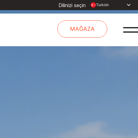
Dilinizi seçin
Turkish
English
Dutch
MAĞAZA
Spanish
French
Arabic
Russian
Portuguese
Indonesia
Chinese