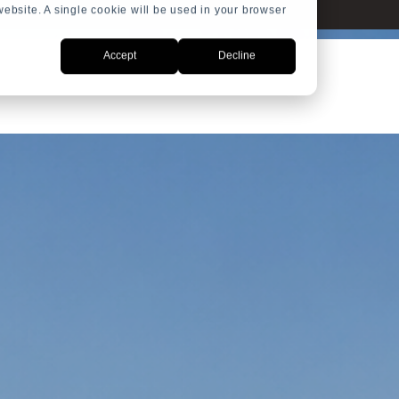
 website. A single cookie will be used in your browser
Accept
Decline