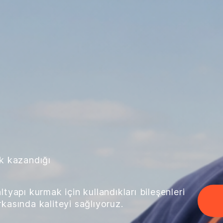
ik kazandığı
tyapı kurmak için kullandıkları bileşenleri
rkasında kaliteyi sağlıyoruz.