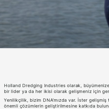
Neden HDI’da çalış
Holland Dredging Industries olarak, büyümenize y
bir lider ya da her ikisi olarak gelişmeniz için g
Yenilikçilik, bizim DNA’mızda var. İster gelişmiş t
önemli çözümlerin geliştirilmesine katkıda bulu