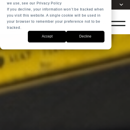
we use, see our Privacy Policy
Dilinizi seçin
Turkish
+31 23 5278282
If you decline, your information won’t be tracked when
you visit this website. A single cookie will be used in
English
MAĞAZA
your browser to remember your preference not to be
Dutch
tracked.
Spanish
Accept
Decline
French
Arabic
Russian
Portuguese
Indonesia
Chinese