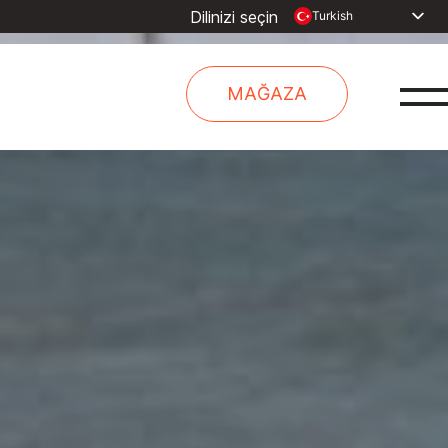
Dilinizi seçin
Turkish
English
Dutch
MAĞAZA
Spanish
French
Arabic
Russian
Portuguese
Indonesia
Chinese