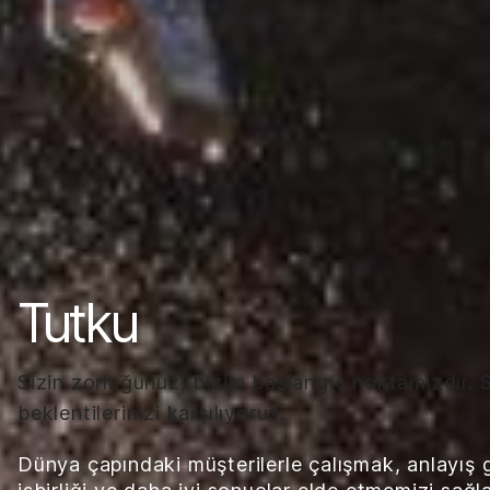
Tutku
Sizin zorluğunuz, bizim başlangıç noktamızdır. Si
beklentilerinizi karşılıyoruz.
Dünya çapındaki müşterilerle çalışmak, anlayış gere