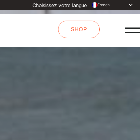
Choisissez votre langue
French
English
Dutch
SHOP
Spanish
Arabic
Russian
Portuguese
Indonesia
Turkish
Chinese