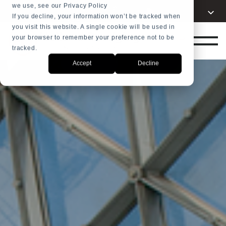
we use, see our Privacy Policy
Choisissez votre
+31 23
French
langue
If you decline, your information won’t be tracked when
5278282
you visit this website. A single cookie will be used in
English
SHOP
your browser to remember your preference not to be
Dutch
tracked.
Accept
Decline
Spanish
Arabic
Russian
Portuguese
Indonesia
Turkish
Chinese