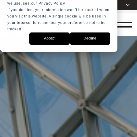
we use, see our Privacy Policy
Elija su idioma
Spanish
+31 23 5278282
If you decline, your information won’t be tracked when
you visit this website. A single cookie will be used in
English
SHOP
your browser to remember your preference not to be
Dutch
tracked.
French
Accept
Decline
Arabic
Russian
Portuguese
Indonesia
Turkish
Chinese