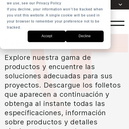
we use, see our Privacy Policy
Elija su idioma
Spanish
+31 23 5278282
If you decline, your information won’t be tracked when
you visit this website. A single cookie will be used in
English
SHOP
your browser to remember your preference not to be
Dutch
tracked.
French
Accept
Decline
Folletos
Arabic
Russian
Explore nuestra gama de
Portuguese
productos y encuentre las
Indonesia
soluciones adecuadas para sus
Turkish
proyectos. Descargue los folletos
Chinese
que aparecen a continuación y
obtenga al instante todas las
especificaciones, información
sobre productos y detalles