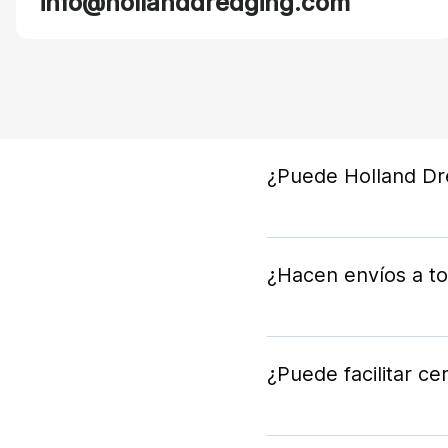
info@hollanddredging.com
¿Puede Holland Dre
Sí, envíenos un dib
su pieza a medida.
¿Hacen envíos a t
Sí, realizamos entr
trabajando con socio
¿Puede facilitar ce
Sí, suministramos t