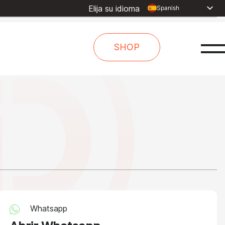
Elija su idioma
Spanish
English
Dutch
SHOP
French
Arabic
Russian
Portuguese
Indonesia
Turkish
Chinese
Whatsapp