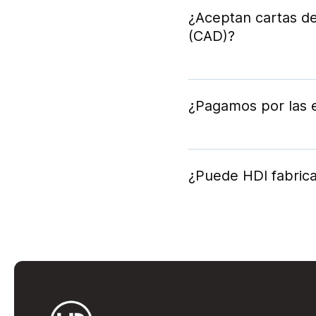
¿Aceptan cartas de
(CAD)?
Sí, conocemos bien 
¿Pagamos por las e
Sólo cuando retire e
¿Puede HDI fabric
Sí, envíenos su dib
fabricaremos su pie