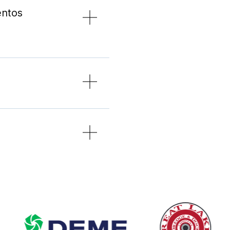
entos
rentable.
as: