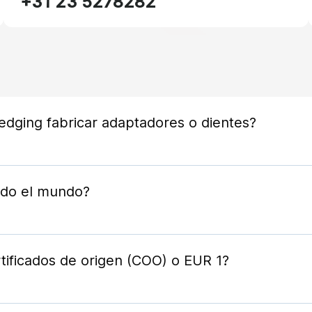
+31 23 5278282
dging fabricar adaptadores o dientes?
ujo o una muestra y sus requisitos mecánicos: fab
odo el mundo?
egas en todo el mundo de acuerdo con todos los 
s logísticos líderes.
rtificados de origen (COO) o EUR 1?
anto para un comercio internacional eficaz como pr