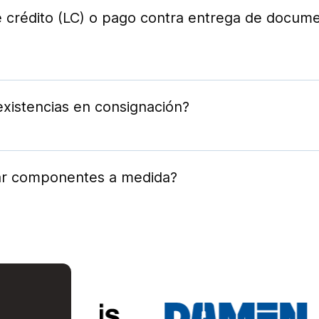
 crédito (LC) o pago contra entrega de docum
estas condiciones de pago globales.
xistencias en consignación?
l producto. Hasta entonces, es gratuito: eficaz y 
ar componentes a medida?
ujo o muestra y las propiedades mecánicas desead
za y la optimizaremos si es necesario.