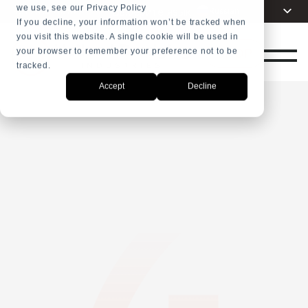
we use, see our Privacy Policy
Выберите язык
Russian
+31 23 5278282
If you decline, your information won’t be tracked when
you visit this website. A single cookie will be used in
English
SHOP
your browser to remember your preference not to be
Dutch
tracked.
Spanish
Accept
Decline
French
Arabic
Portuguese
Indonesia
Turkish
Chinese