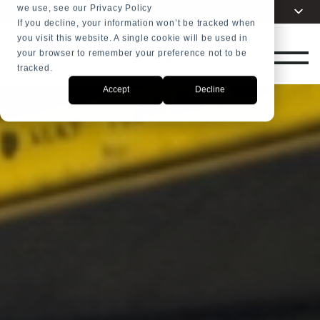
we use, see our Privacy Policy
选择您的语言
Chinese
+31 23 5278282
If you decline, your information won’t be tracked when
you visit this website. A single cookie will be used in
English
商店
your browser to remember your preference not to be
Dutch
tracked.
Spanish
Accept
Decline
French
Arabic
Russian
Portuguese
Indonesia
Turkish