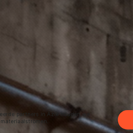
teerde partners in Azië houden we
n materiaalstromen.