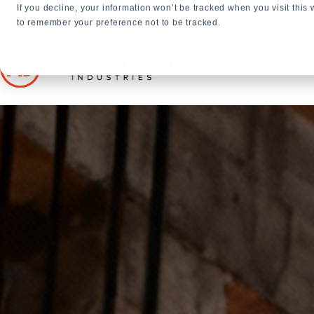
If you decline, your information won’t be tracked when you visit this
+31 23 5278282
to remember your preference not to be tracked.