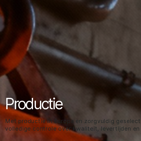
Productie
Met productie in Europa en zorgvuldig geselec
volledige controle over kwaliteit, levertijden e