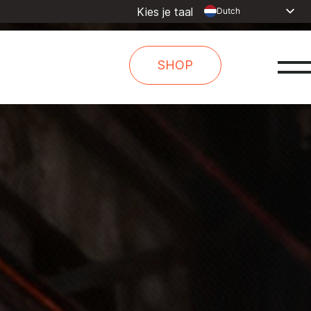
Kies je taal
Dutch
English
Spanish
SHOP
French
Arabic
Russian
Portuguese
Indonesia
Turkish
Chinese