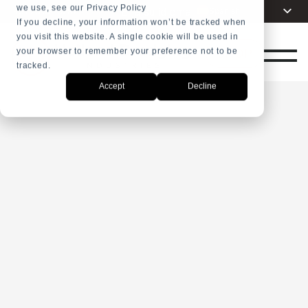
we use, see our Privacy Policy
Elija su idioma
Spanish
+31 23 5278282
If you decline, your information won’t be tracked when
you visit this website. A single cookie will be used in
English
SHOP
your browser to remember your preference not to be
Dutch
tracked.
French
Accept
Decline
Arabic
Russian
Portuguese
Indonesia
Turkish
Chinese