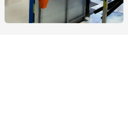
Verimli
Otomatik üretim sayesinde adaptörlerimiz,
verimli bir şekilde çalışmanızı sağlayan
uyum
özelliğine sahiptir.
ÜRÜNLER
HIZMETLER
Diğer ürünler
ÜRETIM