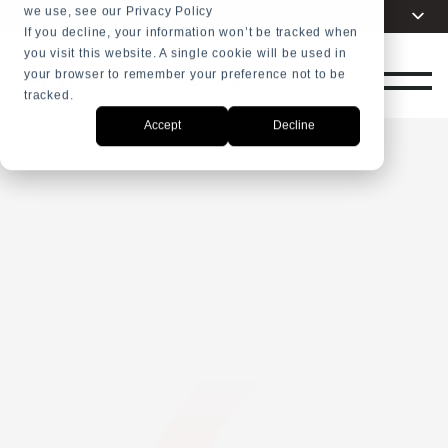
we use, see our Privacy Policy
Dilinizi seçin
Turkish
+31 23 5278282
If you decline, your information won’t be tracked when
you visit this website. A single cookie will be used in
English
MAĞAZA
your browser to remember your preference not to be
Dutch
tracked.
Spanish
Accept
Decline
French
Arabic
Russian
Portuguese
Indonesia
Chinese